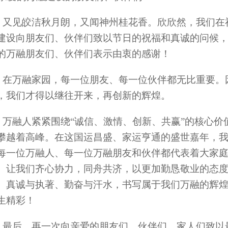
又见皎洁秋月朗，又闻神州桂花香。欣欣然，我们在
建设向朋友们、伙伴们致以节日的祝福和真诚的问候
的万融朋友们、伙伴们表示由衷的感谢！
在万融家园，每一位朋友、每一位伙伴都无比重要。
，我们才得以继往开来，再创新的辉煌。
万融人紧紧围绕“诚信、激情、创新、共赢”的核心价
攀越着高峰。在这国运昌盛、家运亨通的盛世嘉年，
每一位万融人、每一位万融朋友和伙伴都代表着大家
。让我们齐心协力，同舟共济，以更加勤恳敬业的态
、真诚与执著、勤奋与汗水，书写属于我们万融的辉
生精彩！
最后，再一次向亲爱的朋友们、伙伴们、家人们致以